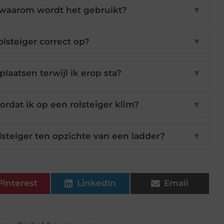
n waarom wordt het gebruikt?
▼
olsteiger correct op?
▼
plaatsen terwijl ik erop sta?
▼
rdat ik op een rolsteiger klim?
▼
lsteiger ten opzichte van een ladder?
▼
Pinterest
LinkedIn
Email