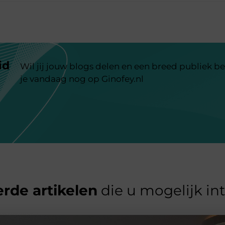
id
Wil jij jouw blogs delen en een breed publiek be
je vandaag nog op Ginofey.nl
rde artikelen
die u mogelijk in