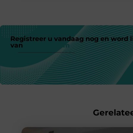
Registreer u vandaag nog en word l
van
ons platform
Gerelatee