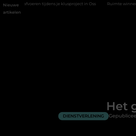
oeren tijdens je klusproject in Oss
Ruimte winnen in de slaapka
Nieuwe
artikelen
Het 
Gepublicee
DIENSTVERLENING