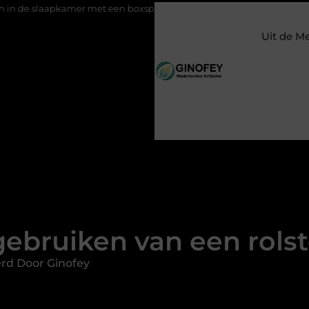
mer met een boxspring met opbergruimte
Ontspanning tijdens
Uit de M
gebruiken van een rolst
rd Door Ginofey