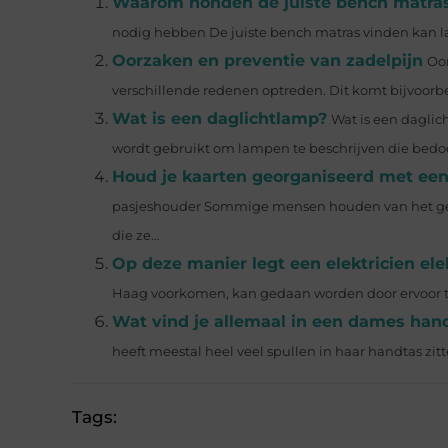
Waarom honden de juiste bench matra
nodig hebben De juiste bench matras vinden kan lasti
Oorzaken en preventie van zadelpijn
Oor
verschillende redenen optreden. Dit komt bijvoorbe
Wat is een daglichtlamp?
Wat is een daglic
wordt gebruikt om lampen te beschrijven die bedoe
Houd je kaarten georganiseerd met ee
pasjeshouder Sommige mensen houden van het gevo
die ze...
Op deze manier legt een elektricien ele
Haag voorkomen, kan gedaan worden door ervoor te z
Wat vind je allemaal in een dames han
heeft meestal heel veel spullen in haar handtas zitt
Tags: