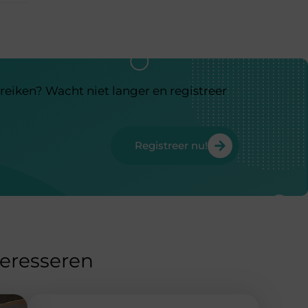
reiken? Wacht niet langer en registreer
Registreer nu!
teresseren