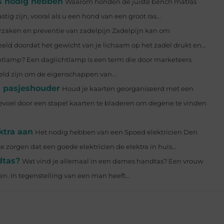
s nodig hebben
Waarom honden de juiste bench matras
g zijn, vooral als u een hond van een groot ras...
zaken en preventie van zadelpijn Zadelpijn kan om
eld doordat het gewicht van je lichaam op het zadel drukt en...
htlamp? Een daglichtlamp is een term die door marketeers
ld zijn om de eigenschappen van...
n pasjeshouder
Houd je kaarten georganiseerd met een
el door een stapel kaarten te bladeren om degene te vinden
ktra aan
Het nodig hebben van een Spoed elektricien Den
orgen dat een goede elektricien de elektra in huis...
dtas?
Wat vind je allemaal in een dames handtas? Een vrouw
en. In tegenstelling van een man heeft...