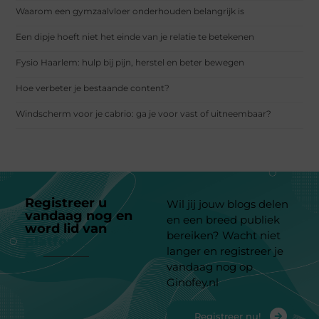
Waarom een gymzaalvloer onderhouden belangrijk is
Een dipje hoeft niet het einde van je relatie te betekenen
Fysio Haarlem: hulp bij pijn, herstel en beter bewegen
Hoe verbeter je bestaande content?
Windscherm voor je cabrio: ga je voor vast of uitneembaar?
Registreer u
Wil jij jouw blogs delen
vandaag nog en
en een breed publiek
word lid van
ons
bereiken? Wacht niet
platform
langer en registreer je
vandaag nog op
Ginofey.nl
Registreer nu!