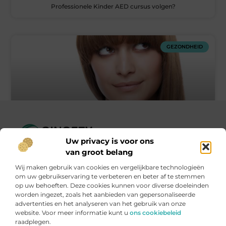
Professionele Kinder AED cursus volgen?
GEZONDHEID
Tips voor het verwijderen van pigmentvlekken
Uw privacy is voor ons
Ginofey.nl – Van alledaags tot bijzonder, altijd iets te lezen!
van groot belang
« Vorige
1
2
3
Volgende »
Wij verzamelen blogs en artikelen over een grote
Wij maken gebruik van cookies en vergelijkbare technologieën
verscheidenheid aan onderwerpen, die alles uit het dagelijks
om uw gebruikservaring te verbeteren en beter af te stemmen
leven bestrijken.
op uw behoeften. Deze cookies kunnen voor diverse doeleinden
worden ingezet, zoals het aanbieden van gepersonaliseerde
advertenties en het analyseren van het gebruik van onze
Onze informatie
website. Voor meer informatie kunt u
ons cookiebeleid
raadplegen.
Linkbuildingplatformen: brug tussen jou en backlinks – risicovol of handig?
Met je website geld verdienen: meer dan een droom, een slimme strategie