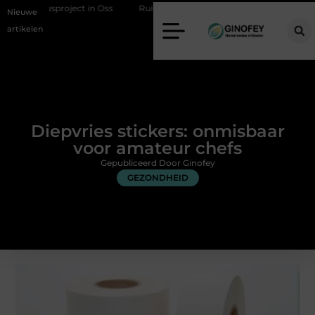
sproject in Oss
Ruimte winnen in de slaapkamer met een boxspring 
Nieuwe
artikelen
Diepvries stickers: onmisbaar
voor amateur chefs
Gepubliceerd Door Ginofey
GEZONDHEID