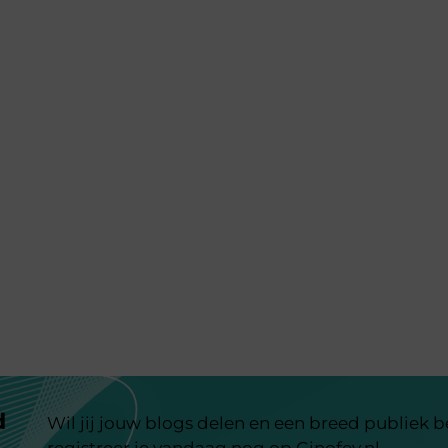
d
Wil jij jouw blogs delen en een breed publiek 
registreer je vandaag nog op Ginofey.nl