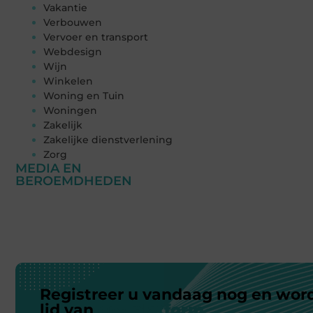
Vakantie
Verbouwen
Vervoer en transport
Webdesign
Wijn
Winkelen
Woning en Tuin
Woningen
Zakelijk
Zakelijke dienstverlening
Zorg
MEDIA EN
BEROEMDHEDEN
Registreer u vandaag nog en wor
lid van
ons platform