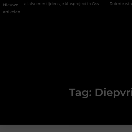
 afval afvoeren tijdens je klusproject in Oss
Ruimte winnen in d
Nieuwe
artikelen
Tag: Diepvr