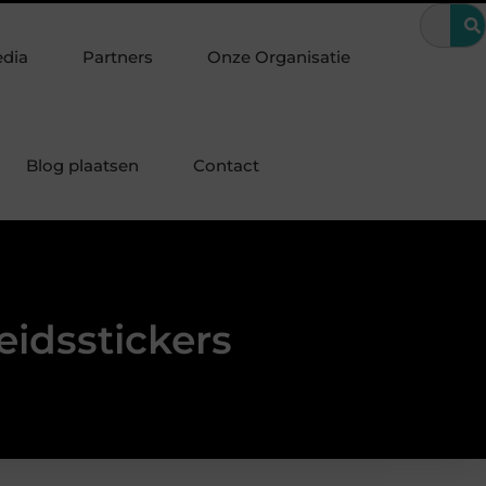
g tijdens een bijzondere periode
Wanneer is een kroon de best
edia
Partners
Onze Organisatie
Blog plaatsen
Contact
eidsstickers