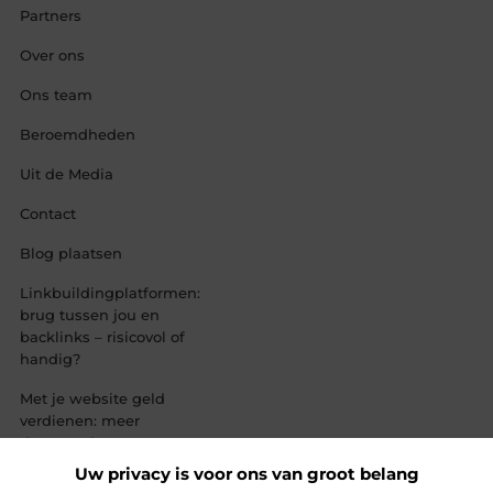
Partners
Over ons
Ons team
Beroemdheden
Uit de Media
Contact
Blog plaatsen
Linkbuildingplatformen:
brug tussen jou en
backlinks – risicovol of
handig?
Met je website geld
verdienen: meer
dan een droom,
een slimme
Uw privacy is voor ons van groot belang
strategie