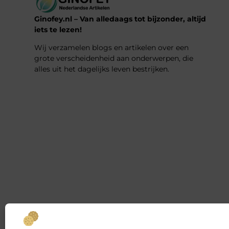
Ginofey.nl – Van alledaags tot bijzonder, altijd
iets te lezen!
Wij verzamelen blogs en artikelen over een
grote verscheidenheid aan onderwerpen, die
alles uit het dagelijks leven bestrijken.