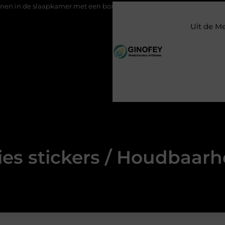
e slaapkamer met een boxspring met opbergruimte
Ontspannin
Uit de M
ies stickers / Houdbaarh