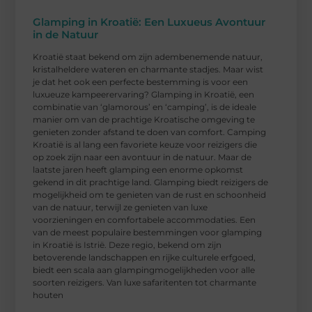
Glamping in Kroatië: Een Luxueus Avontuur
in de Natuur
Kroatië staat bekend om zijn adembenemende natuur,
kristalheldere wateren en charmante stadjes. Maar wist
je dat het ook een perfecte bestemming is voor een
luxueuze kampeerervaring? Glamping in Kroatië, een
combinatie van ‘glamorous’ en ‘camping’, is de ideale
manier om van de prachtige Kroatische omgeving te
genieten zonder afstand te doen van comfort. Camping
Kroatië is al lang een favoriete keuze voor reizigers die
op zoek zijn naar een avontuur in de natuur. Maar de
laatste jaren heeft glamping een enorme opkomst
gekend in dit prachtige land. Glamping biedt reizigers de
mogelijkheid om te genieten van de rust en schoonheid
van de natuur, terwijl ze genieten van luxe
voorzieningen en comfortabele accommodaties. Een
van de meest populaire bestemmingen voor glamping
in Kroatië is Istrië. Deze regio, bekend om zijn
betoverende landschappen en rijke culturele erfgoed,
biedt een scala aan glampingmogelijkheden voor alle
soorten reizigers. Van luxe safaritenten tot charmante
houten