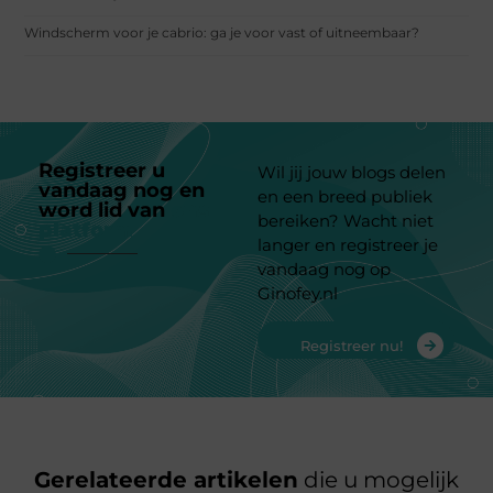
Windscherm voor je cabrio: ga je voor vast of uitneembaar?
Registreer u
Wil jij jouw blogs delen
vandaag nog en
en een breed publiek
word lid van
ons
bereiken? Wacht niet
platform
langer en registreer je
vandaag nog op
Ginofey.nl
Registreer nu!
Gerelateerde artikelen
die u mogelijk