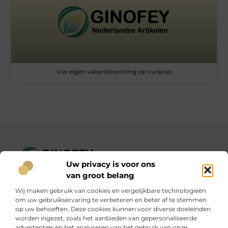
Uw eigen vakantiewoning op curacao
Uw privacy is voor ons
Ginofey.nl – Van alledaags tot bijzonder, altijd iets te lezen!
van groot belang
Wij verzamelen blogs en artikelen over een grote
Wij maken gebruik van cookies en vergelijkbare technologieën
verscheidenheid aan onderwerpen, die alles uit het dagelijks
om uw gebruikservaring te verbeteren en beter af te stemmen
leven bestrijken.
op uw behoeften. Deze cookies kunnen voor diverse doeleinden
worden ingezet, zoals het aanbieden van gepersonaliseerde
advertenties en het analyseren van het gebruik van onze