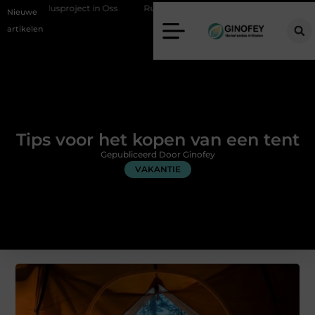
usproject in Oss
Ruimte winnen in de slaapkamer met een boxspring 
Nieuwe
artikelen
Tips voor het kopen van een tent
Gepubliceerd Door Ginofey
VAKANTIE