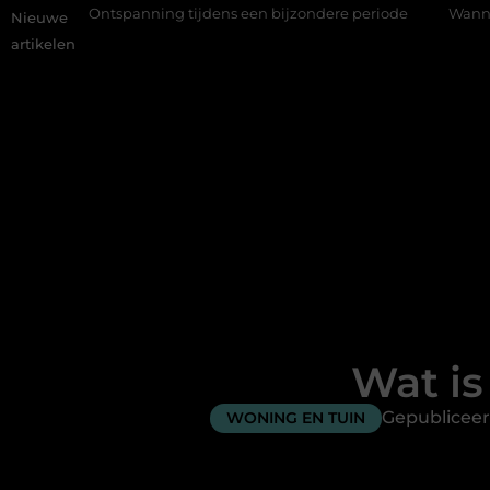
panning tijdens een bijzondere periode
Wanneer is een kroon d
Nieuwe
artikelen
Wat is
Gepubliceer
WONING EN TUIN