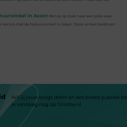
tuurwinkel in Assen
Ben je op zoek naar een plek waar
 kennis met de Natuurwinkel in Assen. Deze winkel biedt een
id
Wil jij jouw blogs delen en een breed publiek be
je vandaag nog op Ginofey.nl