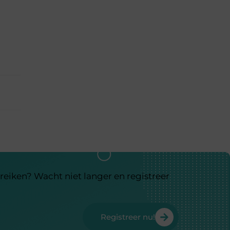
reiken? Wacht niet langer en registreer
Registreer nu!