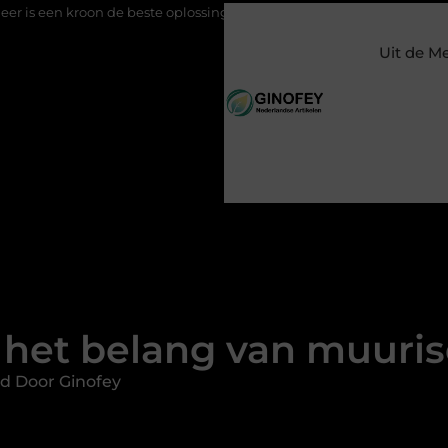
e beste oplossing voor een kies?
Meer zichtbaarheid op social 
Uit de M
 het belang van muuris
d Door Ginofey