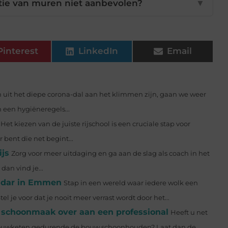
ie van muren niet aanbevolen?
▼
Pinterest
LinkedIn
Email
uit het diepe corona-dal aan het klimmen zijn, gaan we weer
m een hygiëneregels...
Het kiezen van de juiste rijschool is een cruciale stap voor
r bent die net begint...
ijs
Zorg voor meer uitdaging en ga aan de slag als coach in het
dan vind je...
radar in Emmen
Stap in een wereld waar iedere wolk een
l je voor dat je nooit meer verrast wordt door het...
 schoonmaak over aan een professional
Heeft u net
 bouwketen gedurende de bouw schoonhouden? Laat dan de