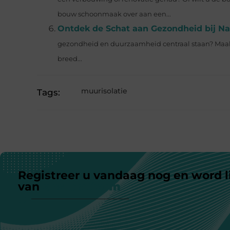
bouw schoonmaak over aan een...
Ontdek de Schat aan Gezondheid bij Na
gezondheid en duurzaamheid centraal staan? Maak
breed...
muurisolatie
Tags:
Registreer u vandaag nog en word l
van
ons platform