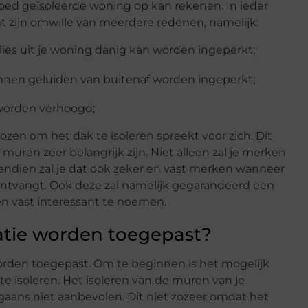
oed geïsoleerde woning op kan rekenen. In ieder
nt zijn omwille van meerdere redenen, namelijk:
ies uit je woning danig kan worden ingeperkt;
nen geluiden van buitenaf worden ingeperkt;
 worden verhoogd;
kozen om het dak te isoleren spreekt voor zich. Dit
uren zeer belangrijk zijn. Niet alleen zal je merken
ndien zal je dat ook zeker en vast merken wanneer
 ontvangt. Ook deze zal namelijk gegarandeerd een
er en vast interessant te noemen.
atie worden toegepast?
orden toegepast. Om te beginnen is het mogelijk
 isoleren. Het isoleren van de muren van je
gaans niet aanbevolen. Dit niet zozeer omdat het