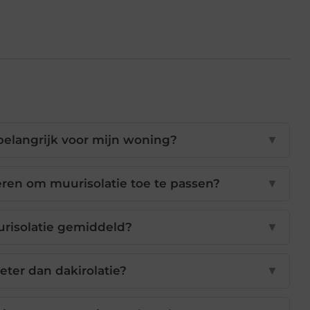
belangrijk voor mijn woning?
▼
eren om muurisolatie toe te passen?
▼
risolatie gemiddeld?
▼
beter dan dakirolatie?
▼