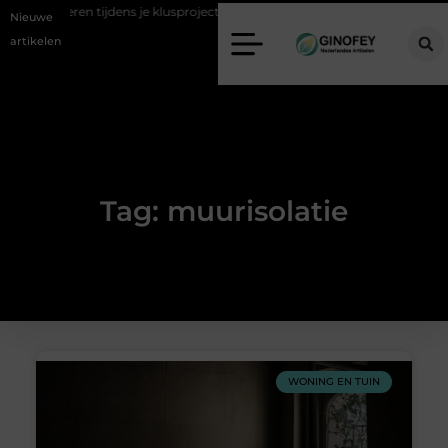
fval afvoeren tijdens je klusproject in Oss
Ruimte winnen in de slaap
Nieuwe
artikelen
Tag: muurisolatie
WONING EN TUIN