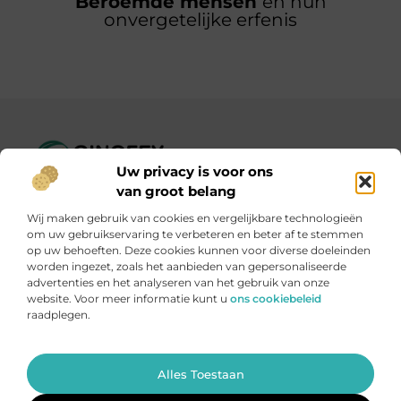
Beroemde mensen
en hun
onvergetelijke erfenis
Uw privacy is voor ons
Ginofey.nl – Van alledaags tot bijzonder, altijd iets te lezen!
van groot belang
Wij verzamelen blogs en artikelen over een grote
Wij maken gebruik van cookies en vergelijkbare technologieën
verscheidenheid aan onderwerpen, die alles uit het dagelijks
om uw gebruikservaring te verbeteren en beter af te stemmen
leven bestrijken.
op uw behoeften. Deze cookies kunnen voor diverse doeleinden
worden ingezet, zoals het aanbieden van gepersonaliseerde
advertenties en het analyseren van het gebruik van onze
Onze informatie
website. Voor meer informatie kunt u
ons cookiebeleid
raadplegen.
Linkbuildingplatformen: brug tussen jou en backlinks – risicovol of handig?
Met je website geld verdienen: meer dan een droom, een slimme strategie
Ga Naar Bo
Alles Toestaan
Website index
Cookiebeleid (EU)