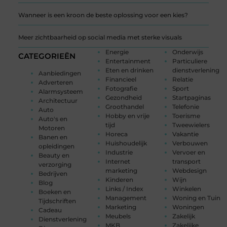
Wanneer is een kroon de beste oplossing voor een kies?
Meer zichtbaarheid op social media met sterke visuals
Energie
Onderwijs
CATEGORIEËN
Entertainment
Particuliere
Eten en drinken
dienstverlening
Aanbiedingen
Financieel
Relatie
Adverteren
Fotografie
Sport
Alarmsysteem
Gezondheid
Startpaginas
Architectuur
Groothandel
Telefonie
Auto
Hobby en vrije
Toerisme
Auto's en
tijd
Tweewielers
Motoren
Horeca
Vakantie
Banen en
Huishoudelijk
Verbouwen
opleidingen
Industrie
Vervoer en
Beauty en
Internet
transport
verzorging
marketing
Webdesign
Bedrijven
Kinderen
Wijn
Blog
Links / Index
Winkelen
Boeken en
Management
Woning en Tuin
Tijdschriften
Marketing
Woningen
Cadeau
Meubels
Zakelijk
Dienstverlening
MKB
Zakelijke