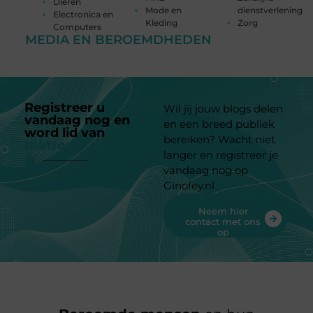
Dieren
Mode en
dienstverlening
Electronica en
Kleding
Zorg
Computers
MEDIA EN BEROEMDHEDEN
Registreer u
Wil jij jouw blogs delen
vandaag nog en
en een breed publiek
word lid van
ons
bereiken? Wacht niet
platform
langer en registreer je
vandaag nog op
Ginofey.nl
Neem hier
contact met ons
op