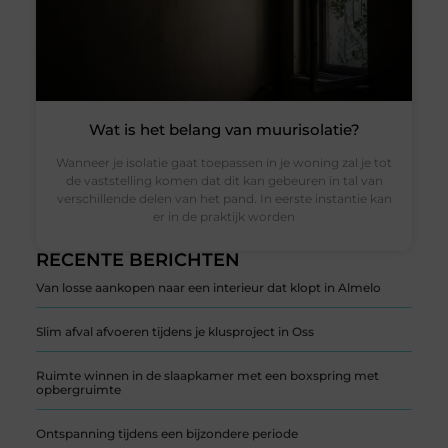
Wat is het belang van muurisolatie?
Wanneer je isolatie gaat toepassen in je woning zal je tot
de vaststelling komen dat dit kan gebeuren in tal van
verschillende delen van het pand. In eerste instantie kan
er in de praktijk worden
RECENTE BERICHTEN
Van losse aankopen naar een interieur dat klopt in Almelo
Slim afval afvoeren tijdens je klusproject in Oss
Ruimte winnen in de slaapkamer met een boxspring met
opbergruimte
Ontspanning tijdens een bijzondere periode