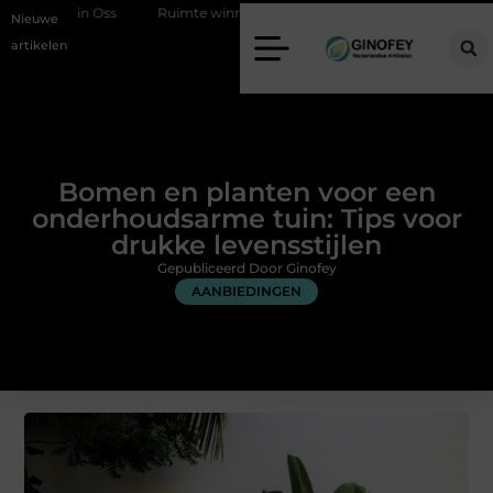
ss
Ruimte winnen in de slaapkamer met een boxspring met opbergr
Nieuwe
artikelen
Bomen en planten voor een
onderhoudsarme tuin: Tips voor
drukke levensstijlen
Gepubliceerd Door Ginofey
AANBIEDINGEN