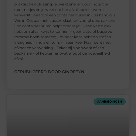
praktische oplossing: je werkt sneller door, houdt je
oprit netjes en je weet dat het afval correct wordt
verwerkt. Waarom een container huren in Oss handig is
Wie in Oss aan het klussen slaat, wil vooral doorpakken.
Een container huren helpt omdat je: – een vaste plek
hebt om afval kwijt te kunnen; – geen auto of busje vol
rommel hoeft te laden; – minder kans hebt op stof en
viezigheid in huis en tuin; – in één keer klaar bent met
afvoer en verwerking. Zeker bij sloopwerk of een
badkamer- of keukenrenovatie loopt de hoeveelheid
afval
GEPUBLICEERD DOOR GINOFEY.NL
AANBIEDINGEN