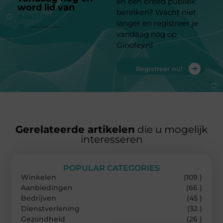
en een breed publiek
word lid van
ons
bereiken? Wacht niet
platform
langer en registreer je
vandaag nog op
Ginofey.nl
Registreer nu!
Gerelateerde artikelen
die u mogelijk
interesseren
POPULAR CATEGORIES
Winkelen
(109 )
Aanbiedingen
(66 )
Bedrijven
(45 )
Dienstverlening
(32 )
Gezondheid
(26 )