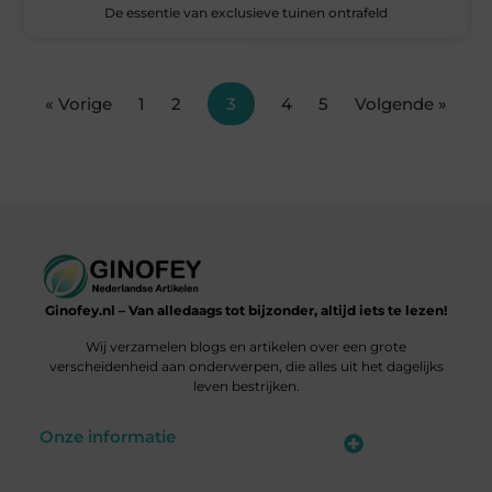
De essentie van exclusieve tuinen ontrafeld
« Vorige
1
2
3
4
5
Volgende »
Ginofey.nl – Van alledaags tot bijzonder, altijd iets te lezen!
Wij verzamelen blogs en artikelen over een grote
verscheidenheid aan onderwerpen, die alles uit het dagelijks
leven bestrijken.
Onze informatie
Linkbuildingplatformen: brug tussen jou en backlinks – risicovol of handig?
Met je website geld verdienen: meer dan een droom, een slimme strategie