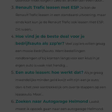
daarvoor moet volgen? Lees dit artikel dan even door...
Renault Trafic leasen met ESP
Je kon de
Renault Trafic leasen in een standaard uitvoering, maar
sinds kort kun je de Renault Trafic ook leasen met ESP.
Dit is een...
Hoe vind je de beste deal voor je
bedrijfsauto als zzp’er?
Veel zzp’ers willen graag
een mooie bedrijfsauto. Want bestellingen
rondbrengen of bij klanten langs voor een klus in je
eigen auto is vaak niet handig....
Een auto leasen: hoe werkt dat?
Als je graag
maandelijks minder geld kwijt wilt zijn aan je auto,
dan is het zeer aantrekkelijk om over te stappen op een
leaseauto. Maar...
Zoeken naar Autogarage Helmond
Laatst
moest ik opzoek gaan naar een autogarage Helmond.