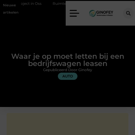
roject in Oss
Ruimte winnen in de slaapkamer met een boxspring me
Nieuwe
artikelen
Waar je op moet letten bij een
bedrijfswagen leasen
Gepubliceerd Door Ginofey
AUTO