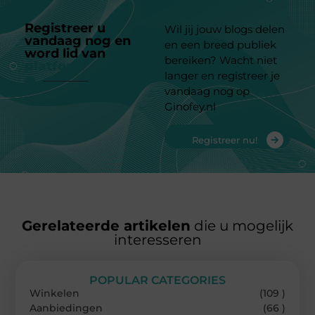
Registreer u
Wil jij jouw blogs delen
vandaag nog en
en een breed publiek
word lid van
ons
bereiken? Wacht niet
platform
langer en registreer je
vandaag nog op
Ginofey.nl
Registreer nu!
Gerelateerde artikelen
die u mogelijk
interesseren
POPULAR CATEGORIES
Winkelen
(109 )
Aanbiedingen
(66 )