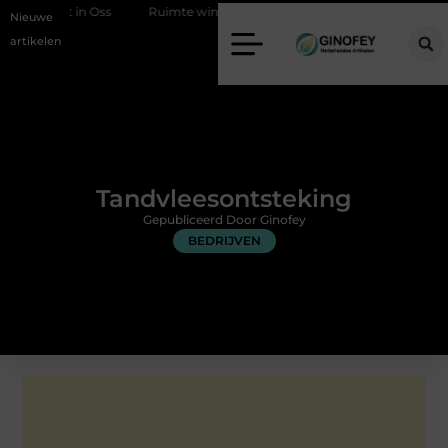
t in Oss
Ruimte winnen in de slaapkamer met een boxspring met op
Nieuwe
artikelen
Tandvleesontsteking
Gepubliceerd Door Ginofey
BEDRIJVEN