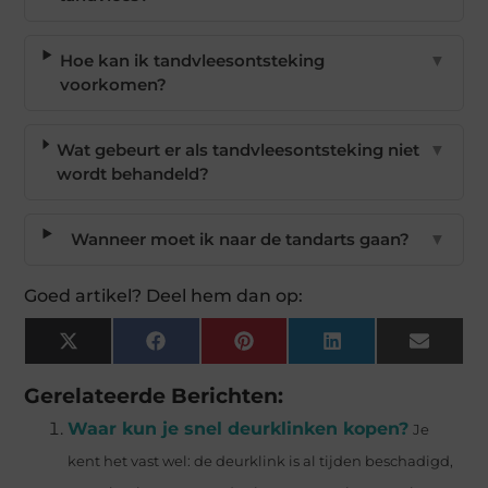
Hoe kan ik tandvleesontsteking
▼
voorkomen?
Wat gebeurt er als tandvleesontsteking niet
▼
wordt behandeld?
Wanneer moet ik naar de tandarts gaan?
▼
Goed artikel? Deel hem dan op:
X
Facebook
Pinterest
LinkedIn
Email
(Twitter)
Gerelateerde Berichten:
Waar kun je snel deurklinken kopen?
Je
kent het vast wel: de deurklink is al tijden beschadigd,