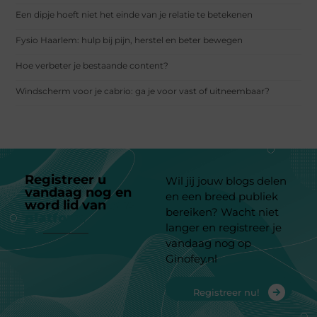
Een dipje hoeft niet het einde van je relatie te betekenen
Fysio Haarlem: hulp bij pijn, herstel en beter bewegen
Hoe verbeter je bestaande content?
Windscherm voor je cabrio: ga je voor vast of uitneembaar?
Registreer u
Wil jij jouw blogs delen
vandaag nog en
en een breed publiek
word lid van
ons
bereiken? Wacht niet
platform
langer en registreer je
vandaag nog op
Ginofey.nl
Registreer nu!