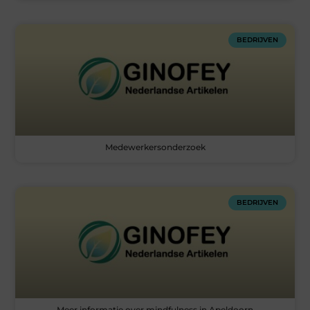
BEDRIJVEN
Medewerkersonderzoek
BEDRIJVEN
Meer informatie over mindfulness in Apeldoorn