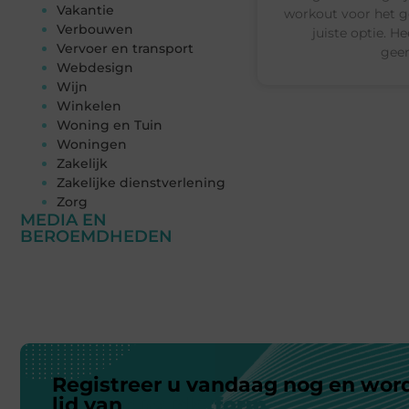
Vakantie
workout voor het geh
Verbouwen
juiste optie. H
Vervoer en transport
geen
Webdesign
Wijn
Winkelen
Woning en Tuin
Woningen
Zakelijk
Zakelijke dienstverlening
Zorg
MEDIA EN
BEROEMDHEDEN
Registreer u vandaag nog en wor
lid van
ons platform