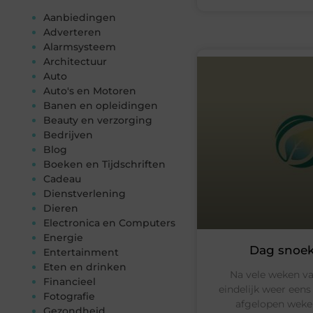
Aanbiedingen
Adverteren
Alarmsysteem
Architectuur
Auto
Auto's en Motoren
Banen en opleidingen
Beauty en verzorging
Bedrijven
Blog
Boeken en Tijdschriften
Cadeau
Dienstverlening
Dieren
Electronica en Computers
Energie
Dag snoek
Entertainment
Eten en drinken
Na vele weken van
Financieel
eindelijk weer een
Fotografie
afgelopen weken
Gezondheid