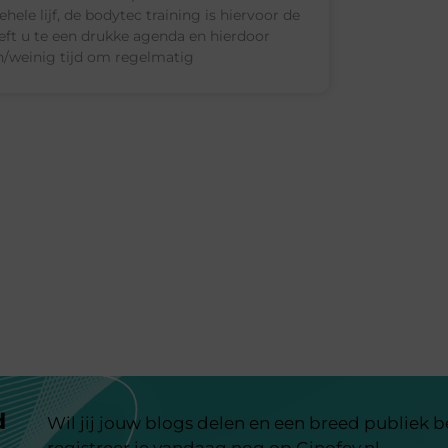
ele lijf, de bodytec training is hiervoor de
eeft u te een drukke agenda en hierdoor
/weinig tijd om regelmatig
d
Wil jij jouw blogs delen en een breed publiek 
registreer je vandaag nog op Ginofey.nl