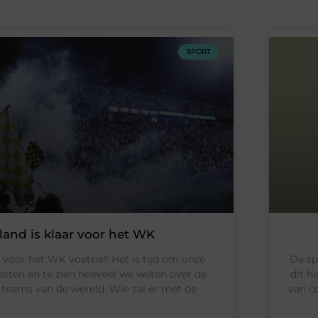
SPORT
and is klaar voor het WK
r voor het WK voetbal! Het is tijd om onze
De sp
esten en te zien hoeveel we weten over de
dit h
 teams van de wereld. Wie zal er met de
van co