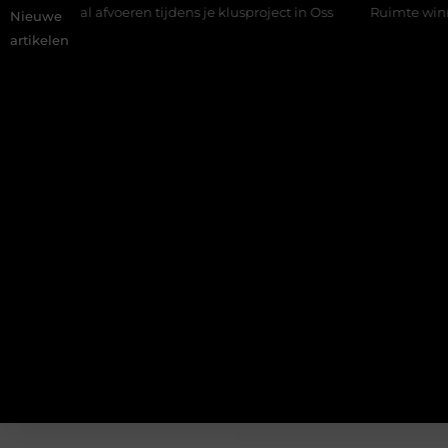
fval afvoeren tijdens je klusproject in Oss
Ruimte winnen in de
Nieuwe
artikelen