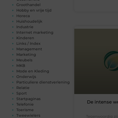
Groothandel
Hobby en vrije tijd
Horeca
Huishoudelijk
Industrie
Internet marketing
Kinderen
Links / Index
Management
Marketing
Meubels
MKB
Mode en Kleding
Onderwijs
Particuliere dienstverlening
Relatie
Sport
Startpaginas
De intense wo
Telefonie
Toerisme
Tweewielers
Tegenwoordig zij