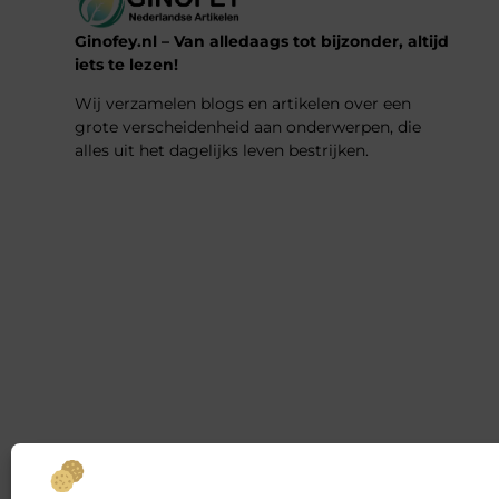
Ginofey.nl – Van alledaags tot bijzonder, altijd
iets te lezen!
Wij verzamelen blogs en artikelen over een
grote verscheidenheid aan onderwerpen, die
alles uit het dagelijks leven bestrijken.