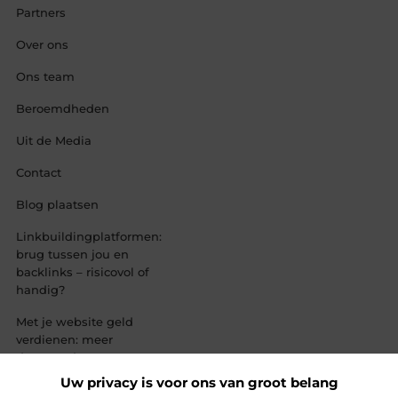
Partners
Over ons
Ons team
Beroemdheden
Uit de Media
Contact
Blog plaatsen
Linkbuildingplatformen:
brug tussen jou en
backlinks – risicovol of
handig?
Met je website geld
verdienen: meer
dan een droom,
een slimme
Uw privacy is voor ons van groot belang
strategie