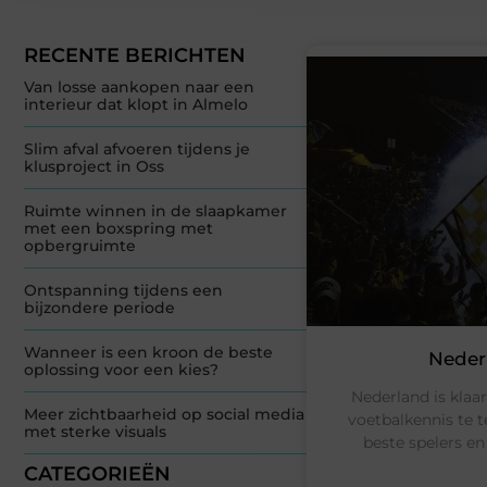
RECENTE BERICHTEN
Van losse aankopen naar een
interieur dat klopt in Almelo
Slim afval afvoeren tijdens je
klusproject in Oss
Ruimte winnen in de slaapkamer
met een boxspring met
opbergruimte
Ontspanning tijdens een
bijzondere periode
Wanneer is een kroon de beste
Nederl
oplossing voor een kies?
Nederland is klaa
Meer zichtbaarheid op social media
voetbalkennis te t
met sterke visuals
beste spelers en
CATEGORIEËN