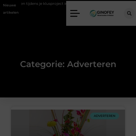
l afvoeren tijdens je klusproject in Oss
Ruimte winnen in de slaapkam
Nieuwe
artikelen
Categorie: Adverteren
ADVERTEREN