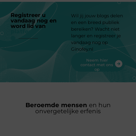
Registreer u
Wil jij jouw blogs delen
vandaag nog en
en een breed publiek
word lid van
ons
bereiken? Wacht niet
platform
langer en registreer je
vandaag nog op
Ginofey.nl
Neem hier
contact met ons
op
Beroemde mensen
en hun
onvergetelijke erfenis