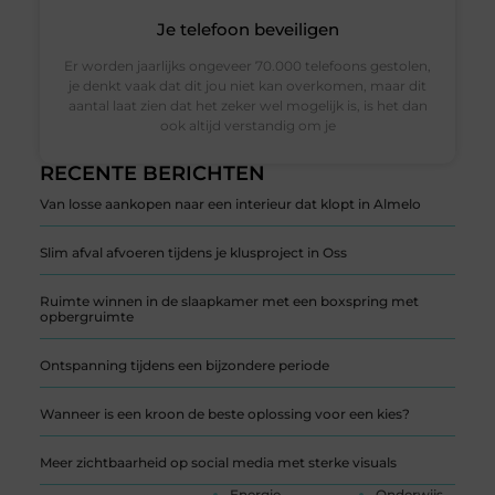
Je telefoon beveiligen
Er worden jaarlijks ongeveer 70.000 telefoons gestolen,
je denkt vaak dat dit jou niet kan overkomen, maar dit
aantal laat zien dat het zeker wel mogelijk is, is het dan
ook altijd verstandig om je
RECENTE BERICHTEN
Van losse aankopen naar een interieur dat klopt in Almelo
Slim afval afvoeren tijdens je klusproject in Oss
Ruimte winnen in de slaapkamer met een boxspring met
opbergruimte
Ontspanning tijdens een bijzondere periode
Wanneer is een kroon de beste oplossing voor een kies?
Meer zichtbaarheid op social media met sterke visuals
Energie
Onderwijs