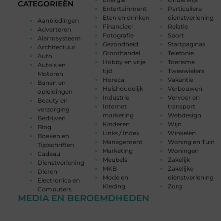
CATEGORIEËN
Entertainment
Particuliere
Eten en drinken
dienstverlening
Aanbiedingen
Financieel
Relatie
Adverteren
Fotografie
Sport
Alarmsysteem
Gezondheid
Startpaginas
Architectuur
Groothandel
Telefonie
Auto
Hobby en vrije
Toerisme
Auto's en
tijd
Tweewielers
Motoren
Horeca
Vakantie
Banen en
Huishoudelijk
Verbouwen
opleidingen
Industrie
Vervoer en
Beauty en
Internet
transport
verzorging
marketing
Webdesign
Bedrijven
Kinderen
Wijn
Blog
Links / Index
Winkelen
Boeken en
Management
Woning en Tuin
Tijdschriften
Marketing
Woningen
Cadeau
Meubels
Zakelijk
Dienstverlening
MKB
Zakelijke
Dieren
Mode en
dienstverlening
Electronica en
Kleding
Zorg
Computers
MEDIA EN BEROEMDHEDEN