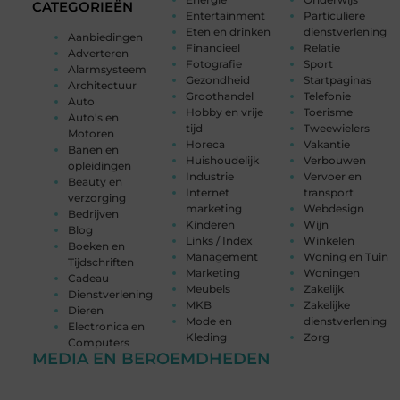
CATEGORIEËN
Entertainment
Particuliere
Eten en drinken
dienstverlening
Aanbiedingen
Financieel
Relatie
Adverteren
Fotografie
Sport
Alarmsysteem
Gezondheid
Startpaginas
Architectuur
Groothandel
Telefonie
Auto
Hobby en vrije
Toerisme
Auto's en
tijd
Tweewielers
Motoren
Horeca
Vakantie
Banen en
Huishoudelijk
Verbouwen
opleidingen
Industrie
Vervoer en
Beauty en
Internet
transport
verzorging
marketing
Webdesign
Bedrijven
Kinderen
Wijn
Blog
Links / Index
Winkelen
Boeken en
Management
Woning en Tuin
Tijdschriften
Marketing
Woningen
Cadeau
Meubels
Zakelijk
Dienstverlening
MKB
Zakelijke
Dieren
Mode en
dienstverlening
Electronica en
Kleding
Zorg
Computers
MEDIA EN BEROEMDHEDEN