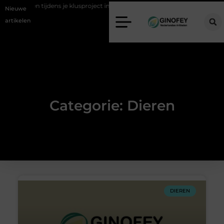
l afvoeren tijdens je klusproject in Oss
Ruimte winnen in de slaapkam
Nieuwe
artikelen
Categorie: Dieren
DIEREN