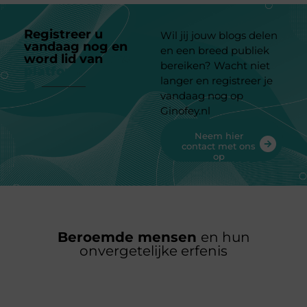
Registreer u
Wil jij jouw blogs delen
vandaag nog en
en een breed publiek
word lid van
ons
bereiken? Wacht niet
platform
langer en registreer je
vandaag nog op
Ginofey.nl
Neem hier
contact met ons
op
Beroemde mensen
en hun
onvergetelijke erfenis