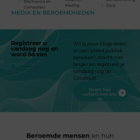
Electronica en
Kleding
Zorg
Computers
MEDIA EN BEROEMDHEDEN
Registreer u
Wil jij jouw blogs delen
vandaag nog en
en een breed publiek
word lid van
ons
bereiken? Wacht niet
platform
langer en registreer je
vandaag nog op
Ginofey.nl
Neem hier
contact met ons
op
Beroemde mensen
en hun