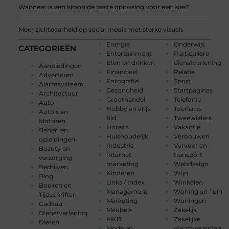
Wanneer is een kroon de beste oplossing voor een kies?
Meer zichtbaarheid op social media met sterke visuals
Energie
Onderwijs
CATEGORIEËN
Entertainment
Particuliere
Eten en drinken
dienstverlening
Aanbiedingen
Financieel
Relatie
Adverteren
Fotografie
Sport
Alarmsysteem
Gezondheid
Startpaginas
Architectuur
Groothandel
Telefonie
Auto
Hobby en vrije
Toerisme
Auto's en
tijd
Tweewielers
Motoren
Horeca
Vakantie
Banen en
Huishoudelijk
Verbouwen
opleidingen
Industrie
Vervoer en
Beauty en
Internet
transport
verzorging
marketing
Webdesign
Bedrijven
Kinderen
Wijn
Blog
Links / Index
Winkelen
Boeken en
Management
Woning en Tuin
Tijdschriften
Marketing
Woningen
Cadeau
Meubels
Zakelijk
Dienstverlening
MKB
Zakelijke
Dieren
Mode en
dienstverlening