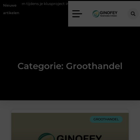
l afvoeren tijdens je klusproject in Oss
Ruimte winnen in de slaapka
Nieuwe
artikelen
Categorie: Groothandel
GROOTHANDEL