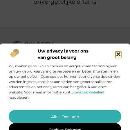
onvergetelijke erfenis
Uw privacy is voor ons
Ginofey.nl – Van alledaags tot bijzonder, altijd iets te lezen!
van groot belang
Wij verzamelen blogs en artikelen over een grote
Wij maken gebruik van cookies en vergelijkbare technologieën
verscheidenheid aan onderwerpen, die alles uit het dagelijks
om uw gebruikservaring te verbeteren en beter af te stemmen
leven bestrijken.
op uw behoeften. Deze cookies kunnen voor diverse doeleinden
worden ingezet, zoals het aanbieden van gepersonaliseerde
advertenties en het analyseren van het gebruik van onze
Onze informatie
website. Voor meer informatie kunt u
ons cookiebeleid
raadplegen.
Linkbuildingplatformen: brug tussen jou en backlinks – risicovol of handig?
Met je website geld verdienen: meer dan een droom, een slimme strategie
Ga Naar Bo
Alles Toestaan
Website index
Cookiebeleid (EU)
@2025 www.ginofey.nl. All Right Reserved.
Cookies Beheren