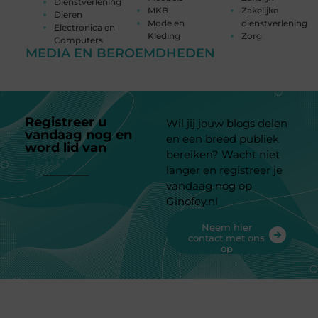
Dienstverlening
MKB
Zakelijke
Dieren
Mode en
dienstverlening
Electronica en
Kleding
Zorg
Computers
MEDIA EN BEROEMDHEDEN
Registreer u
Wil jij jouw blogs delen
vandaag nog en
en een breed publiek
word lid van
ons
bereiken? Wacht niet
platform
langer en registreer je
vandaag nog op
Ginofey.nl
Neem hier
contact met ons
op