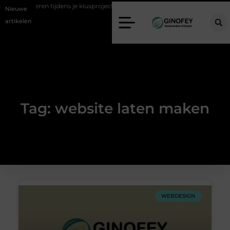
afval afvoeren tijdens je klusproject in Oss
Ruimte winnen in de slaap
Nieuwe
artikelen
Tag: website laten maken
WEBDESIGN