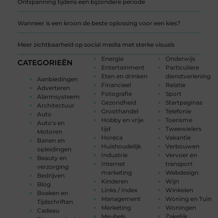
Ontspanning tijdens een bijzondere periode
Wanneer is een kroon de beste oplossing voor een kies?
Meer zichtbaarheid op social media met sterke visuals
Energie
Onderwijs
CATEGORIEËN
Entertainment
Particuliere
Eten en drinken
dienstverlening
Aanbiedingen
Financieel
Relatie
Adverteren
Fotografie
Sport
Alarmsysteem
Gezondheid
Startpaginas
Architectuur
Groothandel
Telefonie
Auto
Hobby en vrije
Toerisme
Auto's en
tijd
Tweewielers
Motoren
Horeca
Vakantie
Banen en
Huishoudelijk
Verbouwen
opleidingen
Industrie
Vervoer en
Beauty en
Internet
transport
verzorging
marketing
Webdesign
Bedrijven
Kinderen
Wijn
Blog
Links / Index
Winkelen
Boeken en
Management
Woning en Tuin
Tijdschriften
Marketing
Woningen
Cadeau
Meubels
Zakelijk