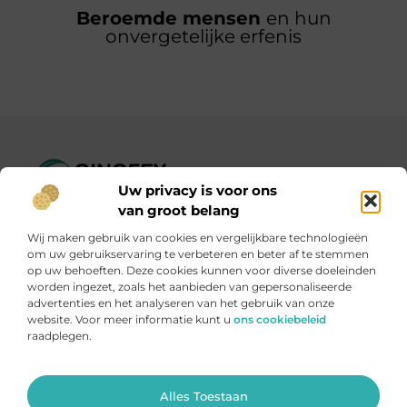
Beroemde mensen
en hun
onvergetelijke erfenis
Uw privacy is voor ons
Ginofey.nl – Van alledaags tot bijzonder, altijd iets te lezen!
van groot belang
Wij verzamelen blogs en artikelen over een grote
Wij maken gebruik van cookies en vergelijkbare technologieën
verscheidenheid aan onderwerpen, die alles uit het dagelijks
om uw gebruikservaring te verbeteren en beter af te stemmen
leven bestrijken.
op uw behoeften. Deze cookies kunnen voor diverse doeleinden
worden ingezet, zoals het aanbieden van gepersonaliseerde
advertenties en het analyseren van het gebruik van onze
Onze informatie
website. Voor meer informatie kunt u
ons cookiebeleid
raadplegen.
Linkbuildingplatformen: brug tussen jou en backlinks – risicovol of handig?
Met je website geld verdienen: meer dan een droom, een slimme strategie
Ga Naar Bo
Alles Toestaan
Website index
Cookiebeleid (EU)