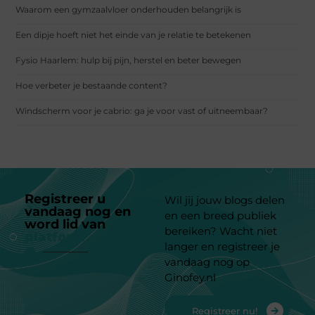
Waarom een gymzaalvloer onderhouden belangrijk is
Een dipje hoeft niet het einde van je relatie te betekenen
Fysio Haarlem: hulp bij pijn, herstel en beter bewegen
Hoe verbeter je bestaande content?
Windscherm voor je cabrio: ga je voor vast of uitneembaar?
Registreer u
Wil jij jouw blogs delen
vandaag nog en
en een breed publiek
word lid van
ons
bereiken? Wacht niet
platform
langer en registreer je
vandaag nog op
Ginofey.nl
Registreer nu!