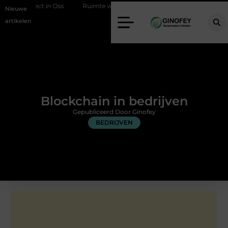
ject in Oss
Ruimte winnen in de slaapkamer met een boxspring met
Nieuwe
artikelen
Blockchain in bedrijven
Gepubliceerd Door Ginofey
BEDRIJVEN