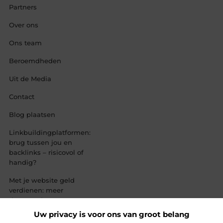
Partners
Over ons
Ons team
Beroemdheden
Uit de Media
Contact
Blog plaatsen
Linkbuildingplatformen:
brug tussen jou en
backlinks – risicovol of
handig?
Met je website geld
verdienen: meer
dan een droom,
een slimme
Uw privacy is voor ons van groot belang
strategie