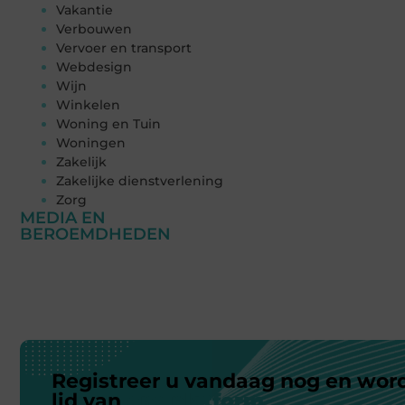
Vakantie
Verbouwen
Vervoer en transport
Webdesign
Wijn
Winkelen
Woning en Tuin
Woningen
Zakelijk
Zakelijke dienstverlening
Zorg
MEDIA EN
BEROEMDHEDEN
Registreer u vandaag nog en wor
lid van
ons platform