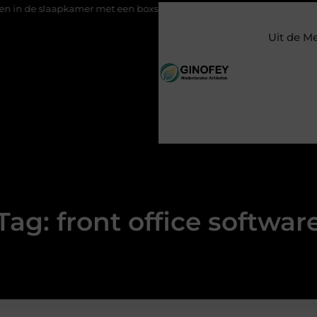
 slaapkamer met een boxspring met opbergruimte
Ontspanning
Uit de M
Tag: front office softwar