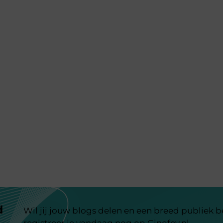
d
Wil jij jouw blogs delen en een breed publiek 
registreer je vandaag nog op Ginofey.nl