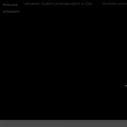
afval afvoeren tijdens je klusproject in Oss
Ruimte winnen in de
Nieuwe
artikelen