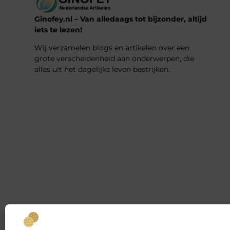
Ginofey.nl – Van alledaags tot bijzonder, altijd
iets te lezen!
Wij verzamelen blogs en artikelen over een
grote verscheidenheid aan onderwerpen, die
alles uit het dagelijks leven bestrijken.