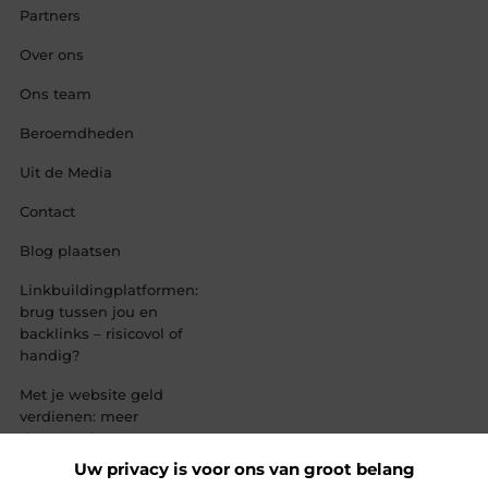
Partners
Over ons
Ons team
Beroemdheden
Uit de Media
Contact
Blog plaatsen
Linkbuildingplatformen:
brug tussen jou en
backlinks – risicovol of
handig?
Met je website geld
verdienen: meer
dan een droom,
een slimme
Uw privacy is voor ons van groot belang
strategie