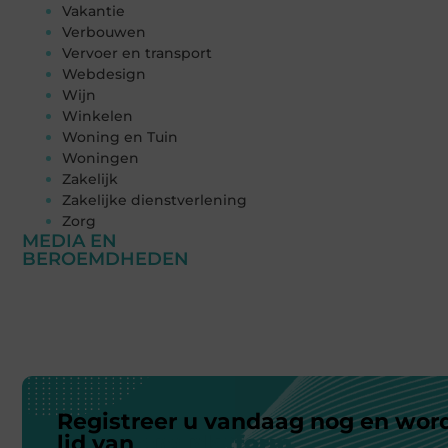
Vakantie
Verbouwen
Vervoer en transport
Webdesign
Wijn
Winkelen
Woning en Tuin
Woningen
Zakelijk
Zakelijke dienstverlening
Zorg
MEDIA EN
BEROEMDHEDEN
Registreer u vandaag nog en wor
lid van
ons platform