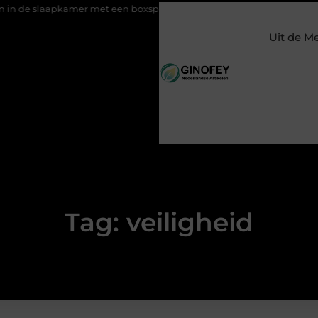
laapkamer met een boxspring met opbergruimte
Ontspanning t
Uit de M
Tag: veiligheid