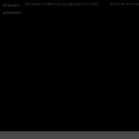
val afvoeren tijdens je klusproject in Oss
Ruimte winnen in de s
Nieuwe
artikelen