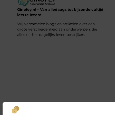
Ginofey.nl – Van alledaags tot bijzonder, altijd
iets te lezen!
Wij verzamelen blogs en artikelen over een
grote verscheidenheid aan onderwerpen, die
alles uit het dagelijks leven bestrijken.