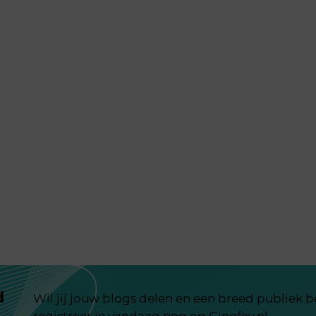
d
Wil jij jouw blogs delen en een breed publiek 
registreer je vandaag nog op Ginofey.nl