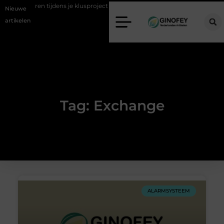
al afvoeren tijdens je klusproject in Oss
Ruimte winnen in de slaapka
Nieuwe
artikelen
Tag: Exchange
ALARMSYSTEEM