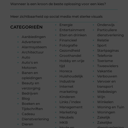
Wanneer is een kroon de beste oplossing voor een kies?
Meer zichtbaarheid op social media met sterke visuals
Energie
Onderwijs
CATEGORIEËN
Entertainment
Particuliere
Eten en drinken
dienstverlening
Aanbiedingen
Financieel
Relatie
Adverteren
Fotografie
Sport
Alarmsysteem
Gezondheid
Startpaginas
Architectuur
Groothandel
Telefonie
Auto
Hobby en vrije
Toerisme
Auto's en
tijd
Tweewielers
Motoren
Horeca
Vakantie
Banen en
Huishoudelijk
Verbouwen
opleidingen
Industrie
Vervoer en
Beauty en
Internet
transport
verzorging
marketing
Webdesign
Bedrijven
Kinderen
Wijn
Blog
Links / Index
Winkelen
Boeken en
Management
Woning en Tuin
Tijdschriften
Marketing
Woningen
Cadeau
Meubels
Zakelijk
Dienstverlening
MKB
Zakelijke
Dieren
Mode en
dienstverlening