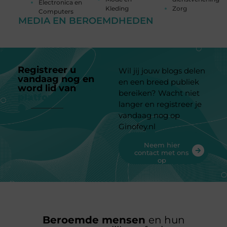
Electronica en
Kleding
Zorg
Computers
MEDIA EN BEROEMDHEDEN
Registreer u
Wil jij jouw blogs delen
vandaag nog en
en een breed publiek
word lid van
ons
bereiken? Wacht niet
platform
langer en registreer je
vandaag nog op
Ginofey.nl
Neem hier
contact met ons
op
Beroemde mensen
en hun