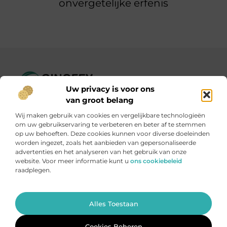
onvergetelijke erfenis
Uw privacy is voor ons
Ginofey.nl – Van alledaags tot bijzonder, altijd iets te lezen!
van groot belang
Wij verzamelen blogs en artikelen over een grote
Wij maken gebruik van cookies en vergelijkbare technologieën
verscheidenheid aan onderwerpen, die alles uit het dagelijks
om uw gebruikservaring te verbeteren en beter af te stemmen
leven bestrijken.
op uw behoeften. Deze cookies kunnen voor diverse doeleinden
worden ingezet, zoals het aanbieden van gepersonaliseerde
advertenties en het analyseren van het gebruik van onze
Onze informatie
website. Voor meer informatie kunt u
ons cookiebeleid
raadplegen.
Linkbuildingplatformen: brug tussen jou en backlinks – risicovol of handig?
Met je website geld verdienen: meer dan een droom, een slimme strategie
Ga Naar Bo
Alles Toestaan
Website index
Cookiebeleid (EU)
@2025 www.ginofey.nl. All Right Reserved.
Cookies Beheren