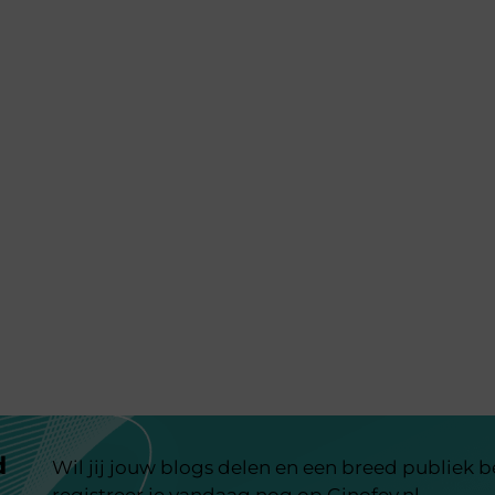
d
Wil jij jouw blogs delen en een breed publiek 
registreer je vandaag nog op Ginofey.nl