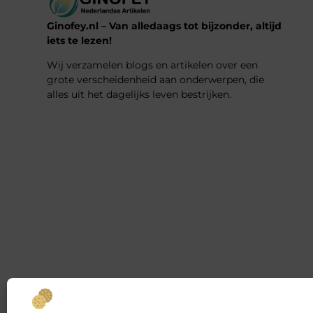
Ginofey.nl – Van alledaags tot bijzonder, altijd
iets te lezen!
Wij verzamelen blogs en artikelen over een
grote verscheidenheid aan onderwerpen, die
alles uit het dagelijks leven bestrijken.