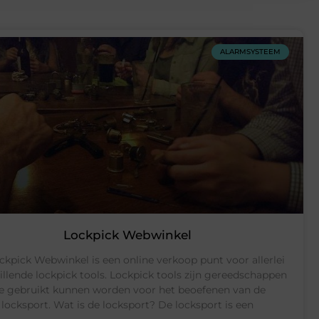
ALARMSYSTEEM
Lockpick Webwinkel
ckpick Webwinkel is een online verkoop punt voor allerlei
illende lockpick tools. Lockpick tools zijn gereedschappen
e gebruikt kunnen worden voor het beoefenen van de
locksport. Wat is de locksport? De locksport is een