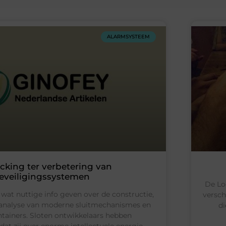
ALARMSYSTEEM
cking ter verbetering van
eveiligingssystemen
De Lo
 je wat nuttige info geven over de constructie,
versch
n analyse van moderne sluitmechanismes en
di
ntainers. Sloten ontwikkelaars hebben
t zij over enorme intellectuele energie,