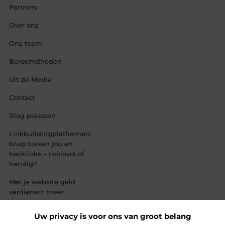
Partners
Over ons
Ons team
Beroemdheden
Uit de Media
Contact
Blog plaatsen
Linkbuildingplatformen:
brug tussen jou en
backlinks – risicovol of
handig?
Met je website geld
verdienen: meer
dan een droom,
een slimme
Uw privacy is voor ons van groot belang
strategie