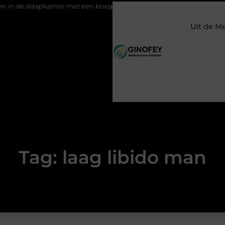
 slaapkamer met een boxspring met opbergruimte
Ontspanning 
Uit de M
Tag: laag libido man