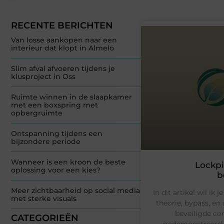
RECENTE BERICHTEN
Van losse aankopen naar een
interieur dat klopt in Almelo
Slim afval afvoeren tijdens je
klusproject in Oss
Ruimte winnen in de slaapkamer
met een boxspring met
opbergruimte
Ontspanning tijdens een
bijzondere periode
Wanneer is een kroon de beste
Lockpi
oplossing voor een kies?
b
Meer zichtbaarheid op social media
In dit artikel wil ik
met sterke visuals
theorie, bypass, e
beveiligde co
CATEGORIEËN
gedemonstreerd da