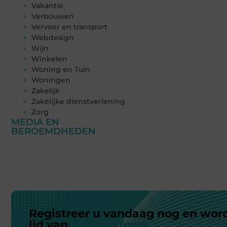
Vakantie
Verbouwen
Vervoer en transport
Webdesign
Wijn
Winkelen
Woning en Tuin
Woningen
Zakelijk
Zakelijke dienstverlening
Zorg
MEDIA EN
BEROEMDHEDEN
Registreer u vandaag nog en wor
lid van
ons platform