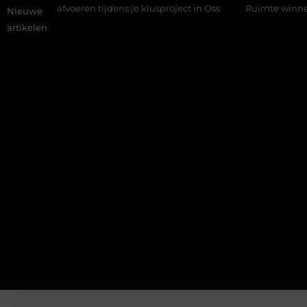
fval afvoeren tijdens je klusproject in Oss
Ruimte winnen in de
Nieuwe
artikelen