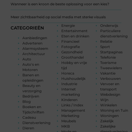
Wanneer is een kroon de beste oplossing voor een kies?
Meer zichtbaarheid op social media met sterke visuals
Energie
Onderwijs
CATEGORIEËN
Entertainment
Particuliere
Eten en drinken
dienstverlening
Aanbiedingen
Financieel
Relatie
Adverteren
Fotografie
Sport
Alarmsysteem
Gezondheid
Startpaginas
Architectuur
Groothandel
Telefonie
Auto
Hobby en vrije
Toerisme
Auto's en
tijd
Tweewielers
Motoren
Horeca
Vakantie
Banen en
Huishoudelijk
Verbouwen
opleidingen
Industrie
Vervoer en
Beauty en
Internet
transport
verzorging
marketing
Webdesign
Bedrijven
Kinderen
Wijn
Blog
Links / Index
Winkelen
Boeken en
Management
Woning en Tuin
Tijdschriften
Marketing
Woningen
Cadeau
Meubels
Zakelijk
Dienstverlening
MKB
Zakelijke
Dieren
Mode en
dienstverlening