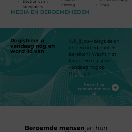
Electronica en
Kleding
Zorg
Computers
MEDIA EN BEROEMDHEDEN
Registreer u
Wil jij jouw blogs delen
vandaag nog en
en een breed publiek
word lid van
ons
bereiken? Wacht niet
platform
langer en registreer je
vandaag nog op
Ginofey.nl
Neem hier
contact met ons
op
Beroemde mensen
en hun