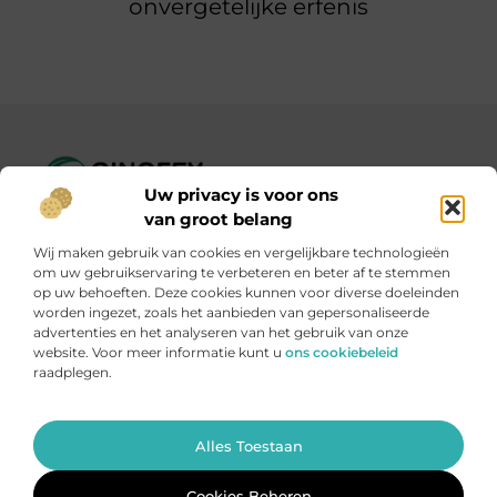
onvergetelijke erfenis
Uw privacy is voor ons
Ginofey.nl – Van alledaags tot bijzonder, altijd iets te lezen!
van groot belang
Wij verzamelen blogs en artikelen over een grote
Wij maken gebruik van cookies en vergelijkbare technologieën
verscheidenheid aan onderwerpen, die alles uit het dagelijks
om uw gebruikservaring te verbeteren en beter af te stemmen
leven bestrijken.
op uw behoeften. Deze cookies kunnen voor diverse doeleinden
worden ingezet, zoals het aanbieden van gepersonaliseerde
advertenties en het analyseren van het gebruik van onze
Onze informatie
website. Voor meer informatie kunt u
ons cookiebeleid
raadplegen.
Linkbuildingplatformen: brug tussen jou en backlinks – risicovol of handig?
Met je website geld verdienen: meer dan een droom, een slimme strategie
Ga Naar Bo
Alles Toestaan
Website index
Cookiebeleid (EU)
@2025 www.ginofey.nl. All Right Reserved.
Cookies Beheren