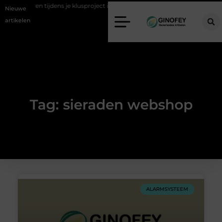
al afvoeren tijdens je klusproject in Oss
Ruimte winnen in de slaapka
Nieuwe
artikelen
Tag: sieraden webshop
ALARMSYSTEEM