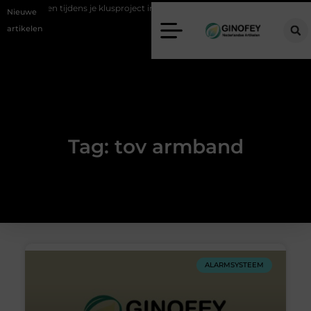
l afvoeren tijdens je klusproject in Oss
Ruimte winnen in de slaapkam
Nieuwe
artikelen
Tag: tov armband
ALARMSYSTEEM