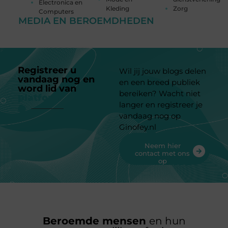
Electronica en
Kleding
Zorg
Computers
MEDIA EN BEROEMDHEDEN
Registreer u
Wil jij jouw blogs delen
vandaag nog en
en een breed publiek
word lid van
ons
bereiken? Wacht niet
platform
langer en registreer je
vandaag nog op
Ginofey.nl
Neem hier
contact met ons
op
Beroemde mensen
en hun