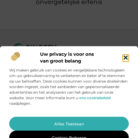
onvergetelijke erfenis
Uw privacy is voor ons
Ginofey.nl – Van alledaags tot bijzonder, altijd iets te lezen!
van groot belang
Wij verzamelen blogs en artikelen over een grote
Wij maken gebruik van cookies en vergelijkbare technologieën
verscheidenheid aan onderwerpen, die alles uit het dagelijks
om uw gebruikservaring te verbeteren en beter af te stemmen
leven bestrijken.
op uw behoeften. Deze cookies kunnen voor diverse doeleinden
worden ingezet, zoals het aanbieden van gepersonaliseerde
advertenties en het analyseren van het gebruik van onze
Onze informatie
website. Voor meer informatie kunt u
ons cookiebeleid
raadplegen.
Linkbuildingplatformen: brug tussen jou en backlinks – risicovol of handig?
Met je website geld verdienen: meer dan een droom, een slimme strategie
Ga Naar Bo
Alles Toestaan
Website index
Cookiebeleid (EU)
@2025 www.ginofey.nl. All Right Reserved.
Cookies Beheren