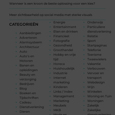
Wanneer is een kroon de beste oplossing voor een kies?
Meer zichtbaarheid op social media met sterke visuals
Energie
Onderwijs
CATEGORIEËN
Entertainment
Particuliere
Eten en drinken
dienstverlening
Aanbiedingen
Financieel
Relatie
Adverteren
Fotografie
Sport
Alarmsysteem
Gezondheid
Startpaginas
Architectuur
Groothandel
Telefonie
Auto
Hobby en vrije
Toerisme
Auto's en
tijd
Tweewielers
Motoren
Horeca
Vakantie
Banen en
Huishoudelijk
Verbouwen
opleidingen
Industrie
Vervoer en
Beauty en
Internet
transport
verzorging
marketing
Webdesign
Bedrijven
Kinderen
Wijn
Blog
Links / Index
Winkelen
Boeken en
Management
Woning en Tuin
Tijdschriften
Marketing
Woningen
Cadeau
Meubels
Zakelijk
Dienstverlening
MKB
Zakelijke
Dieren
Mode en
dienstverlening